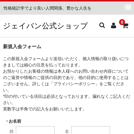
性格統計学でより良い人間関係、豊かな人生を
0
ジェイバン公式ショップ
ホーム
新規入会フォーム
商品一覧
この新規入会フォームより送信いただく、個人情報の取り扱いにつ
きましては細心の注意を払っております。
性格分析レポート
お預かりしたお客様の情報は本人様へのお問い合わせ内容について
のご返答や情報のご提供の目的であり、他の目的に使用することは
価値観分析レポート
ございません。詳しくは「プライバシーポリシー」をご覧くださ
い。
子育て診断レポート
*印の付いている項目は必須となっております。漏れなくご記入くだ
さい。
性格統計学講座
英数字は半角での記入をお願いいたします。
お名前
ショップについて
＊
姓
名
お問い合わせ